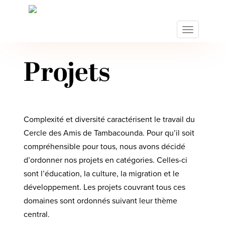
S
k
i
TOGGLE N
p
t
o
Projets
m
a
i
n
Complexité et diversité caractérisent le travail du
c
o
Cercle des Amis de Tambacounda. Pour qu’il soit
n
compréhensible pour tous, nous avons décidé
t
d’ordonner nos projets en catégories. Celles-ci
e
sont l’éducation, la culture, la migration et le
n
développement. Les projets couvrant tous ces
t
domaines sont ordonnés suivant leur thème
central.