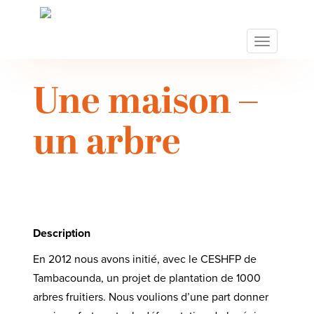
S
k
i
TOGGLE N
p
t
o
Une maison –
m
a
un arbre
i
n
c
o
n
t
Description
e
n
En 2012 nous avons initié, avec le CESHFP de
t
Tambacounda, un projet de plantation de 1000
arbres fruitiers. Nous voulions d’une part donner