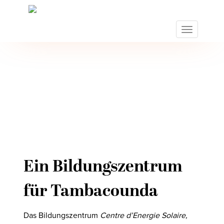
S
k
i
TOGGLE N
p
t
o
m
a
i
n
c
o
n
t
Ein Bildungszentrum
e
n
für Tambacounda
t
Das Bildungszentrum
Centre d’Energie Solaire,