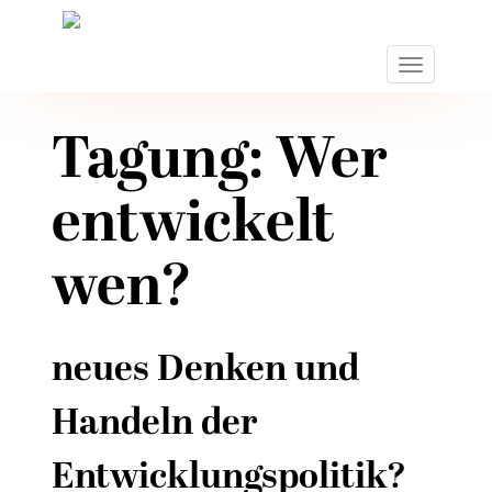
S
k
i
TOGGLE N
p
t
o
Tagung: Wer
m
a
entwickelt
i
n
c
wen?
o
n
t
neues Denken und
e
n
Handeln der
t
Entwicklungspolitik?